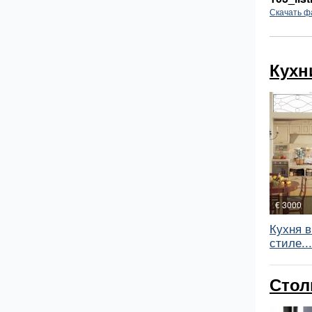
Скачать ф
Кухни
€ 3000
Кухня 
стиле...
Стол