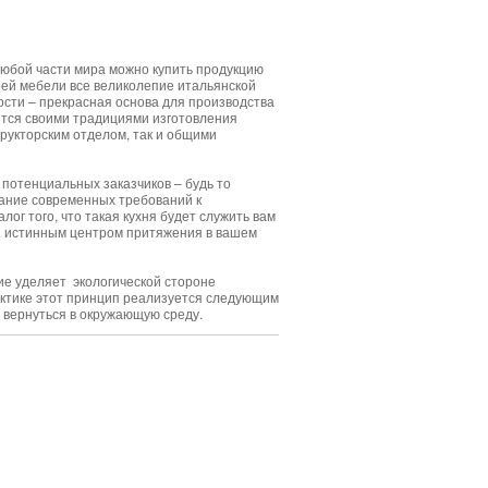
любой части мира можно купить продукцию
воей мебели все великолепие итальянской
ости – прекрасная основа для производства
дятся своими традициями изготовления
трукторским отделом, так и общими
потенциальных заказчиков – будь то
тание современных требований к
ог того, что такая кухня будет служить вам
ся истинным центром притяжения в вашем
ие уделяет экологической стороне
актике этот принцип реализуется следующим
 вернуться в окружающую среду.