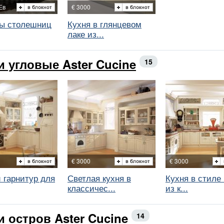
Ев
€ 3000
ы столешниц
Кухня в глянцевом
лаке из...
и угловые Aster Cucine
15
€ 3000
€ 3000
 гарнитур для
Светлая кухня в
Кухня в стиле
классичес...
из к...
и остров Aster Cucine
14