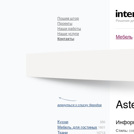
Пошив штор
Решения дл
Проекты
Наши работы
Наши услуги
Мебель
Контакты
Ast
вернуться к списку брендов
Инфор
Кухни
350
Мебель для гостиных
1601
Стиль:
сов
Ткани
10713