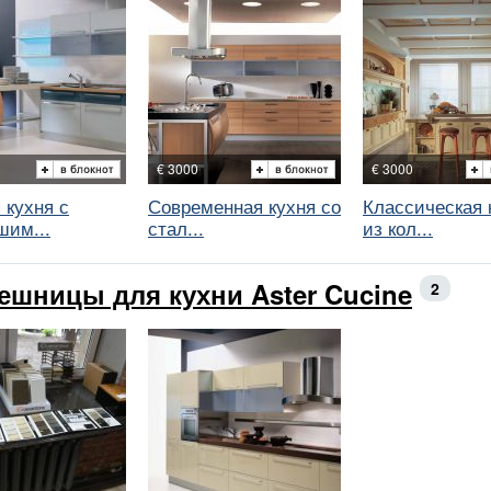
€ 3000
€ 3000
 кухня с
Современная кухня со
Классическая 
шим...
стал...
из кол...
ешницы для кухни Aster Cucine
2