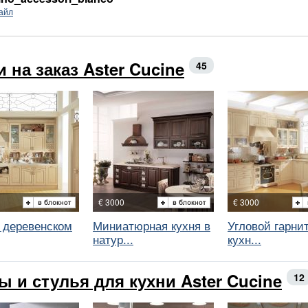
айл
 на заказ Aster Cucine
45
€ 3000
€ 3000
в деревенском
Миниатюрная кухня в
Угловой гарни
натур...
кухн...
ы и стулья для кухни Aster Cucine
12