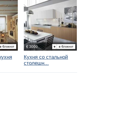
€ 3000
кухня
Кухня со стальной
столешн...