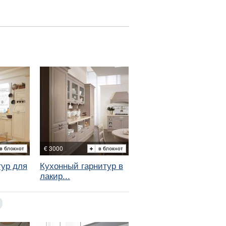
€ 3000
тур для
Кухонный гарнитур в
лакир...