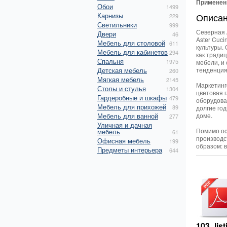
Применен
Обои
1499
Карнизы
Описа
229
Светильники
999
Северная 
Двери
46
Aster Cuc
Мебель для столовой
611
культуры.
Мебель для кабинетов
294
как тради
Спальня
1975
мебели, и
Детская мебель
тенденция
260
Мягкая мебель
2145
Маркетинг
Столы и стулья
1304
цветовая 
Гардеробные и шкафы
479
оборудован
Мебель для прихожей
89
долгие го
Мебель для ванной
доме.
277
Уличная и дачная
Помимо ос
мебель
61
производс
Офисная мебель
199
образом: 
Предметы интерьера
644
103_lis