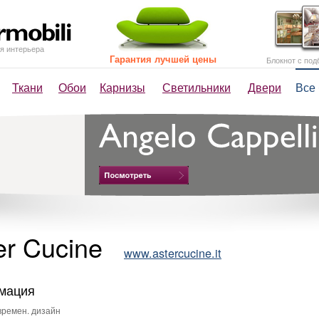
я интерьера
Гарантия лучшей цены
Блокнот с под
Ткани
Обои
Карнизы
Светильники
Двери
Все
er Cucine
www.astercucine.it
мация
ремен. дизайн