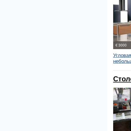
€ 3000
Угловая
неболь
Стол