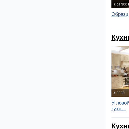
€ от 300 
Образц
Кухн
€ 3000
Угловой
кухн...
Кухн