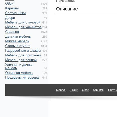
Применение:
Обои
1499
Описание
Карнизы
229
Светильники
999
Двери
46
Мебель для столовой
611
Мебель для кабинетов
294
Спальня
1975
Детская мебель
260
Мягкая мебель
2145
Столы и стулья
1304
Гардеробные и шкафы
479
Мебель для прихожей
89
Мебель для ванной
277
Уличная и дачная
мебель
61
Офисная мебель
199
Предметы интерьера
644
Мебель
Ткани
Обои
Карнизы
Свети