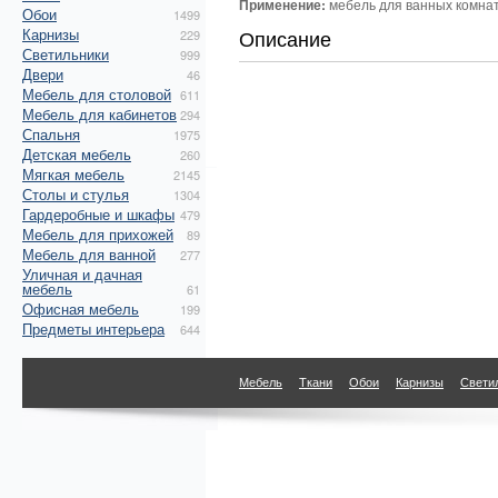
Применение:
мебель для ванных комнат,
Обои
1499
Карнизы
Описание
229
Светильники
999
Двери
46
Мебель для столовой
611
Мебель для кабинетов
294
Спальня
1975
Детская мебель
260
Мягкая мебель
2145
Столы и стулья
1304
Гардеробные и шкафы
479
Мебель для прихожей
89
Мебель для ванной
277
Уличная и дачная
мебель
61
Офисная мебель
199
Предметы интерьера
644
Мебель
Ткани
Обои
Карнизы
Свети