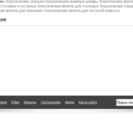
ие:
Классические спальни; Классические книжные шкафы; Классические кресл
я столовых и гостиных; Классическая мебель для столовых; Классические обе
кая мебель для прихожих; Классическая мебель для гостиной комнаты;
ние
кани
Обои
Карнизы
Светильники
Двери
Карта сайта