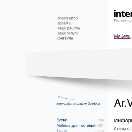
Пошив штор
Решения дл
Проекты
Наши работы
Наши услуги
Мебель
Контакты
Ar.
вернуться к списку брендов
Инфор
Кухни
350
Мебель для гостиных
1601
Стиль:
кла
Ткани
10713