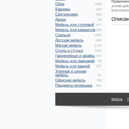
Применен
Обои
1499
уголки дл
Карнизы
229
Классичес
Светильники
999
Описа
Двери
46
Мебель для столовой
611
Мебель для кабинетов
294
Спальня
1975
Детская мебель
260
Мягкая мебель
2145
Столы и стулья
1304
Гардеробные и шкафы
479
Мебель для прихожей
89
Мебель для ванной
277
Уличная и дачная
мебель
61
Офисная мебель
199
Предметы интерьера
644
Мебель
Т