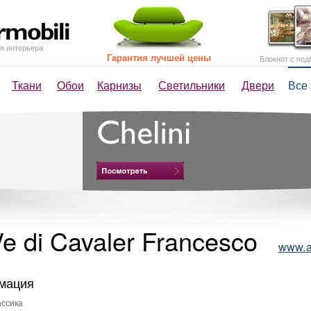
я интерьера
Гарантия лучшей цены
Блокнот с под
Ткани
Обои
Карнизы
Светильники
Двери
Все
Ve di Cavaler Francesco
www.a
мация
ссика