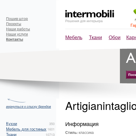
Пошив штор
Решения для интерьера
Проекты
Га
Наши работы
Наши услуги
Мебель
Ткани
Обои
Кар
Контакты
Artigianintagli
вернуться к списку брендов
Информация
Кухни
350
Мебель для гостиных
1601
Стиль:
классика
Ткани
10713