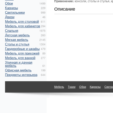
Применение:
консоли, столы и стулья, 
Обои
1499
Карнизы
Описание
229
Светильники
999
Двери
46
Мебель для столовой
611
Мебель для кабинетов
294
Спальня
1975
Детская мебель
260
Мягкая мебель
2145
Столы и стулья
1304
Гардеробные и шкафы
479
Мебель для прихожей
89
Мебель для ванной
277
Уличная и дачная
мебель
61
Офисная мебель
199
Предметы интерьера
644
Мебель
Ткани
Обои
Карнизы
Свети