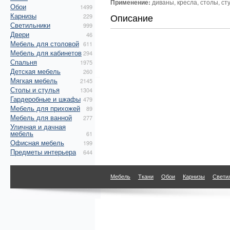
Применение:
диваны, кресла, столы, ст
Обои
1499
Карнизы
Описание
229
Светильники
999
Двери
46
Мебель для столовой
611
Мебель для кабинетов
294
Спальня
1975
Детская мебель
260
Мягкая мебель
2145
Столы и стулья
1304
Гардеробные и шкафы
479
Мебель для прихожей
89
Мебель для ванной
277
Уличная и дачная
мебель
61
Офисная мебель
199
Предметы интерьера
644
Мебель
Ткани
Обои
Карнизы
Свети