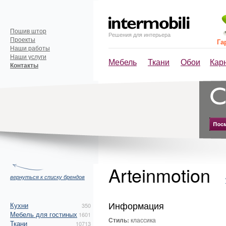
Пошив штор
Решения для интерьера
Проекты
Га
Наши работы
Наши услуги
Мебель
Ткани
Обои
Кар
Контакты
Arteinmotion
вернуться к списку брендов
Информация
Кухни
350
Мебель для гостиных
1601
Стиль:
классика
Ткани
10713