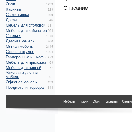
Обои
1499
Описание
Карнизы
229
Светильники
999
Двери
46
Мебель для столовой
611
Мебель для кабинетов
294
Спальня
1975
Детская мебель
260
Мягкая мебель
2145
Столы и стулья
1304
Гардеробные и шкафы
479
Мебель для прихожей
89
Мебель для ванной
277
Уличная и дачная
мебель
61
Офисная мебель
199
Предметы интерьера
644
Мебель
Ткани
Обои
Карнизы
Свети