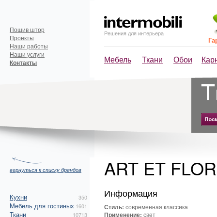
Пошив штор
Решения для интерьера
Проекты
Га
Наши работы
Наши услуги
Мебель
Ткани
Обои
Кар
Контакты
ART ET FLO
вернуться к списку брендов
Информация
Кухни
350
Мебель для гостиных
1601
Стиль:
современная классика
Ткани
Применение:
свет
10713