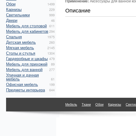
Применение:
Аксессуары для ванной ко
Обои
1499
Описание
Карнизы
229
Светильники
999
Двери
46
Мебель для столовой
611
Мебель для кабинетов
294
Спальня
1975
Детская мебель
260
Мягкая мебель
2145
Столы и стулья
1304
Гардеробные и шкафы
479
Мебель для прихожей
89
Мебель для ванной
277
Уличная и дачная
мебель
61
Офисная мебель
199
Предметы интерьера
644
Мебель
Ткани
Обои
Карнизы
Свети