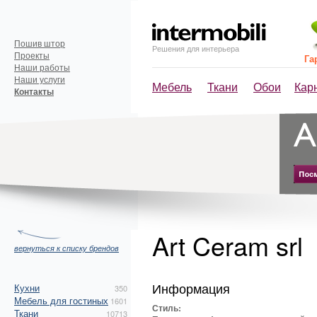
Пошив штор
Решения для интерьера
Проекты
Га
Наши работы
Наши услуги
Мебель
Ткани
Обои
Кар
Контакты
Art Ceram srl
вернуться к списку брендов
Информация
Кухни
350
Мебель для гостиных
1601
Стиль:
Ткани
10713