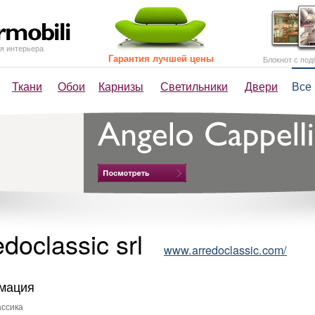
я интерьера
Гарантия лучшей цены
Блокнот с под
Ткани
Обои
Карнизы
Светильники
Двери
Все
edoclassic srl
www.arredoclassic.com/
мация
ссика