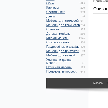
Применен
Обои
1499
Карнизы
Описа
229
Светильники
999
Двери
46
Мебель для столовой
611
Мебель для кабинетов
294
Спальня
1975
Детская мебель
260
Мягкая мебель
2145
Столы и стулья
1304
Гардеробные и шкафы
479
Мебель для прихожей
89
Мебель для ванной
277
Уличная и дачная
мебель
61
Офисная мебель
199
Предметы интерьера
644
Мебель
Т