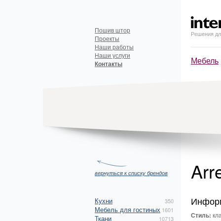
Пошив штор
Решения дл
Проекты
Наши работы
Наши услуги
Мебель
Контакты
Arr
вернуться к списку брендов
Инфор
Кухни
350
Мебель для гостиных
1601
Стиль:
кла
Ткани
10713