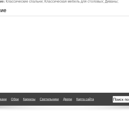
ие:
Классические спальни; Классическая мебель для столовых; Диваны;
ние
кани
Обои
Карнизы
Светильники
Двери
Карта сайта