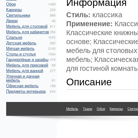
Информация
Обои
1499
Карнизы
229
Стиль:
классика
Светильники
999
Двери
46
Применение:
Класси
Мебель для столовой
611
Классические книжны
Мебель для кабинетов
294
Спальня
1975
основе; Классические
Детская мебель
260
мебель для столовых
Мягкая мебель
2145
Столы и стулья
1304
мебель; Классическа
Гардеробные и шкафы
479
Мебель для прихожей
89
для гостиной комнат
Мебель для ванной
277
Уличная и дачная
Описание
мебель
61
Офисная мебель
199
Предметы интерьера
644
Мебель
Ткани
Обои
Карнизы
Свети