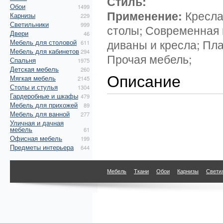
Стиль:
Обои
1499
Применение:
Кресла
Карнизы
229
Светильники
999
столы; Современная 
Двери
46
диваны и кресла; Пл
Мебель для столовой
611
Мебель для кабинетов
294
Прочая мебель;
Спальня
1975
Детская мебель
260
Описание
Мягкая мебель
2145
Столы и стулья
1304
Гардеробные и шкафы
479
Мебель для прихожей
89
Мебель для ванной
277
Уличная и дачная
мебель
61
Офисная мебель
199
Предметы интерьера
644
Мебель
Ткани
Обои
Карнизы
Свети