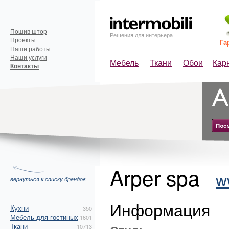
Пошив штор
Решения для интерьера
Проекты
Га
Наши работы
Наши услуги
Мебель
Ткани
Обои
Кар
Контакты
Arper spa
w
вернуться к списку брендов
Информация
Кухни
350
Мебель для гостиных
1601
Ткани
10713