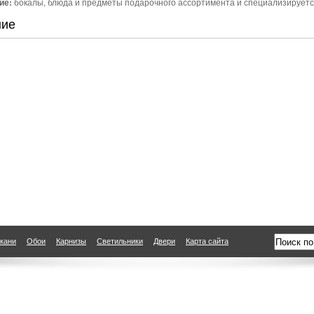
ие:
бокалы, блюда и предметы подарочного ассортимента и специализируетс
ние
кани
Обои
Карнизы
Светильники
Двери
Карта сайта