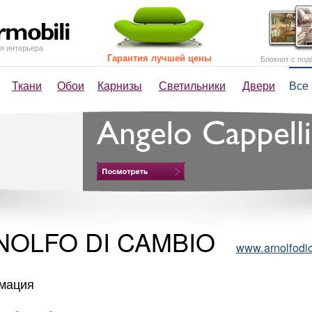
я интерьера
Гарантия лучшей цены
Блокнот с под
Ткани
Обои
Карнизы
Светильники
Двери
Все
NOLFO DI CAMBIO
www.arnolfodi
мация