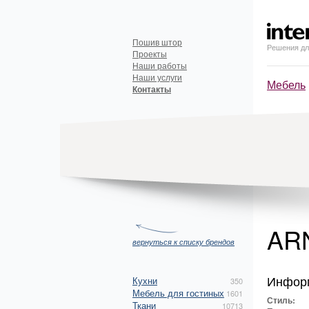
Пошив штор
Решения дл
Проекты
Наши работы
Наши услуги
Мебель
Контакты
AR
вернуться к списку брендов
Инфор
Кухни
350
Мебель для гостиных
1601
Стиль:
Ткани
10713