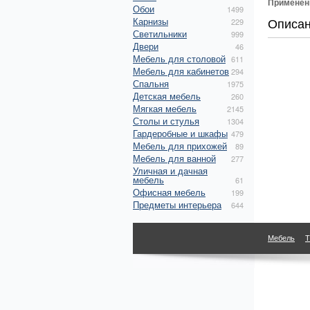
Применен
Обои
1499
Описа
Карнизы
229
Светильники
999
Двери
46
Мебель для столовой
611
Мебель для кабинетов
294
Спальня
1975
Детская мебель
260
Мягкая мебель
2145
Столы и стулья
1304
Гардеробные и шкафы
479
Мебель для прихожей
89
Мебель для ванной
277
Уличная и дачная
мебель
61
Офисная мебель
199
Предметы интерьера
644
Мебель
Т