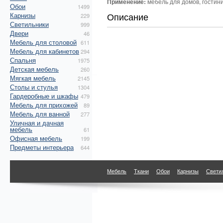
Применение:
мебель для домов, гостиниц
Обои
1499
Описание
Карнизы
229
Светильники
999
Двери
46
Мебель для столовой
611
Мебель для кабинетов
294
Спальня
1975
Детская мебель
260
Мягкая мебель
2145
Столы и стулья
1304
Гардеробные и шкафы
479
Мебель для прихожей
89
Мебель для ванной
277
Уличная и дачная
мебель
61
Офисная мебель
199
Предметы интерьера
644
Мебель
Ткани
Обои
Карнизы
Свети