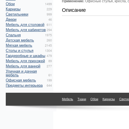
Применение:
Офисные стулья, кресла, 
Обои
1499
Описание
Карнизы
229
Светильники
999
Двери
46
Мебель для столовой
611
Мебель для кабинетов
294
Спальня
1975
Детская мебель
260
Мягкая мебель
2145
Столы и стулья
1304
Гардеробные и шкафы
479
Мебель для прихожей
89
Мебель для ванной
277
Уличная и дачная
мебель
61
Офисная мебель
199
Предметы интерьера
644
Мебель
Ткани
Обои
Карнизы
Свети