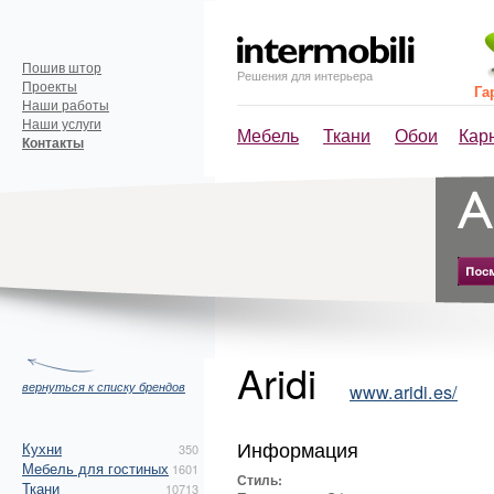
Пошив штор
Решения для интерьера
Проекты
Га
Наши работы
Наши услуги
Мебель
Ткани
Обои
Кар
Контакты
Aridi
вернуться к списку брендов
www.aridi.es/
Информация
Кухни
350
Мебель для гостиных
1601
Стиль:
Ткани
10713