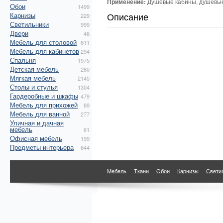
Применение:
Душевые кабины, душевые 
Обои
1499
Описание
Карнизы
229
Светильники
999
Двери
46
Мебель для столовой
611
Мебель для кабинетов
294
Спальня
1975
Детская мебель
260
Мягкая мебель
2145
Столы и стулья
1304
Гардеробные и шкафы
479
Мебель для прихожей
89
Мебель для ванной
277
Уличная и дачная
мебель
61
Офисная мебель
199
Предметы интерьера
644
Мебель
Ткани
Обои
Карнизы
Свети