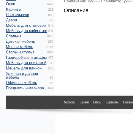
Применение:
Кухни из ламината; Кухни 
Обои
1499
Описание
Карнизы
229
Светильники
999
Двери
46
Мебель для столовой
611
Мебель для кабинетов
294
Спальня
1975
Детская мебель
260
Мягкая мебель
2145
Столы и стулья
1304
Гардеробные и шкафы
479
Мебель для прихожей
89
Мебель для ванной
277
Уличная и дачная
мебель
61
Офисная мебель
199
Предметы интерьера
644
Мебель
Ткани
Обои
Карнизы
Свети