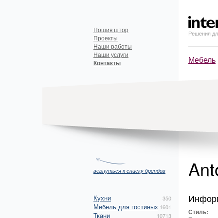
Пошив штор
Решения дл
Проекты
Наши работы
Наши услуги
Мебель
Контакты
Ant
вернуться к списку брендов
Инфор
Кухни
350
Мебель для гостиных
1601
Стиль:
Ткани
10713