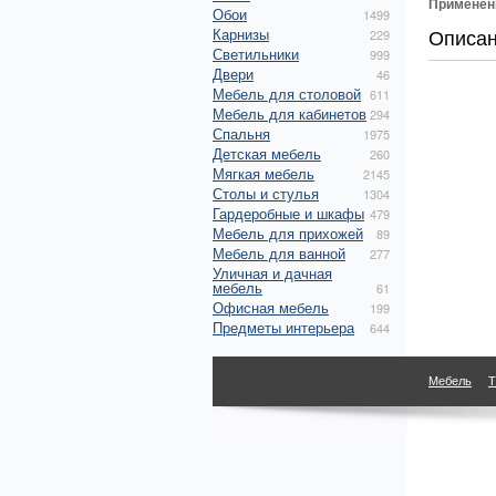
Применен
Обои
1499
Описа
Карнизы
229
Светильники
999
Двери
46
Мебель для столовой
611
Мебель для кабинетов
294
Спальня
1975
Детская мебель
260
Мягкая мебель
2145
Столы и стулья
1304
Гардеробные и шкафы
479
Мебель для прихожей
89
Мебель для ванной
277
Уличная и дачная
мебель
61
Офисная мебель
199
Предметы интерьера
644
Мебель
Т