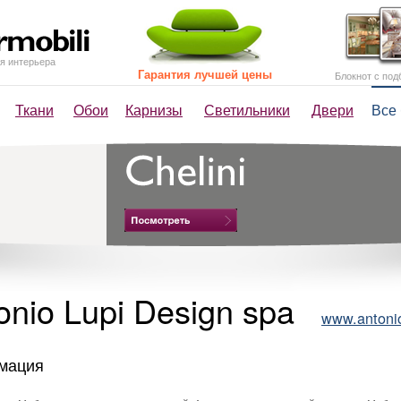
я интерьера
Гарантия лучшей цены
Блокнот с под
Ткани
Обои
Карнизы
Светильники
Двери
Все
onio Lupi Design spa
www.antoniol
мация