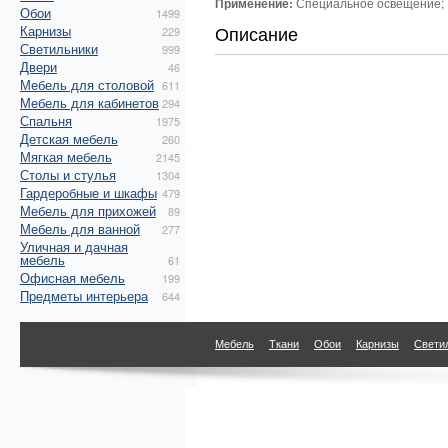
Применение:
Специальное освещение; 
Обои
1499
Описание
Карнизы
229
Светильники
999
Двери
46
Мебель для столовой
611
Мебель для кабинетов
294
Спальня
1975
Детская мебель
260
Мягкая мебель
2145
Столы и стулья
1304
Гардеробные и шкафы
479
Мебель для прихожей
89
Мебель для ванной
277
Уличная и дачная
мебель
61
Офисная мебель
199
Предметы интерьера
644
Мебель
Ткани
Обои
Карнизы
Свети