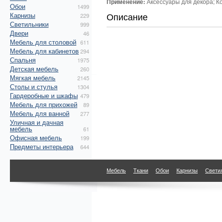
Применение:
Аксессуары для декора; К
Обои
1499
Описание
Карнизы
229
Светильники
999
Двери
46
Мебель для столовой
611
Мебель для кабинетов
294
Спальня
1975
Детская мебель
260
Мягкая мебель
2145
Столы и стулья
1304
Гардеробные и шкафы
479
Мебель для прихожей
89
Мебель для ванной
277
Уличная и дачная
мебель
61
Офисная мебель
199
Предметы интерьера
644
Мебель
Ткани
Обои
Карнизы
Свети