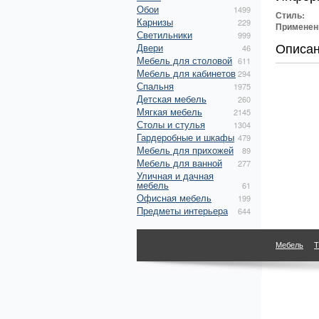
Обои
1499
Стиль:
Карнизы
229
Применен
Светильники
999
Описа
Двери
46
Мебель для столовой
611
Мебель для кабинетов
294
Спальня
1975
Детская мебель
260
Мягкая мебель
2145
Столы и стулья
1304
Гардеробные и шкафы
479
Мебель для прихожей
89
Мебель для ванной
277
Уличная и дачная
мебель
61
Офисная мебель
199
Предметы интерьера
644
Мебель
Т