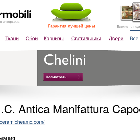
я интерьера
Гарантия лучшей цены
Блокнот с под
Ткани
Обои
Карнизы
Светильники
Двери
Все
.C. Antica Manifattura Capo
ceramicheamc.com/
мация