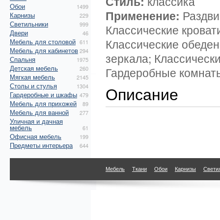
Стиль:
классика
Обои
1499
Применение:
Раздви
Карнизы
229
Светильники
999
Классические кроват
Двери
46
Классические обеден
Мебель для столовой
611
Мебель для кабинетов
294
зеркала; Классическ
Спальня
1975
Детская мебель
260
Гардеробные комнат
Мягкая мебель
2145
Столы и стулья
1304
Описание
Гардеробные и шкафы
479
Мебель для прихожей
89
Мебель для ванной
277
Уличная и дачная
мебель
61
Офисная мебель
199
Предметы интерьера
644
Мебель
Ткани
Обои
Карнизы
Свети