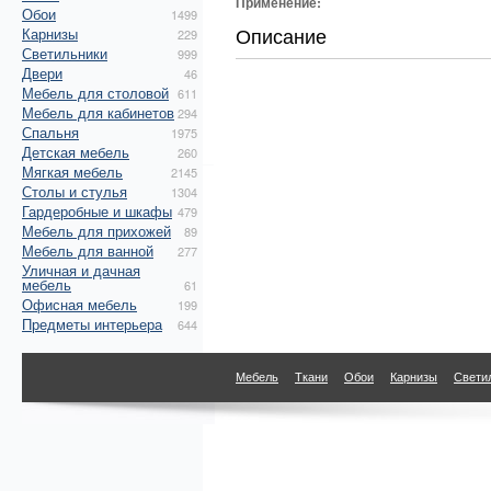
Применение:
Обои
1499
Описание
Карнизы
229
Светильники
999
Двери
46
Мебель для столовой
611
Мебель для кабинетов
294
Спальня
1975
Детская мебель
260
Мягкая мебель
2145
Столы и стулья
1304
Гардеробные и шкафы
479
Мебель для прихожей
89
Мебель для ванной
277
Уличная и дачная
мебель
61
Офисная мебель
199
Предметы интерьера
644
Мебель
Ткани
Обои
Карнизы
Свети