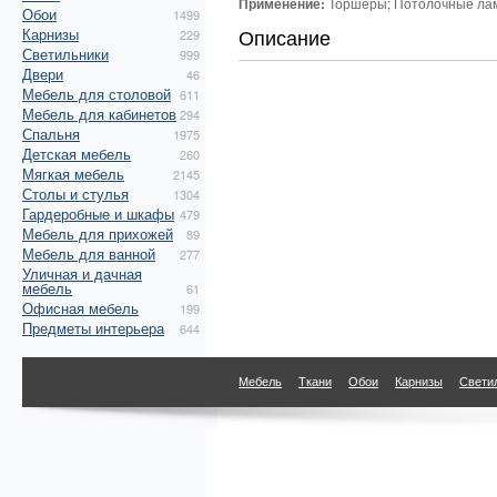
Применение:
Торшеры; Потолочные лам
Обои
1499
Описание
Карнизы
229
Светильники
999
Двери
46
Мебель для столовой
611
Мебель для кабинетов
294
Спальня
1975
Детская мебель
260
Мягкая мебель
2145
Столы и стулья
1304
Гардеробные и шкафы
479
Мебель для прихожей
89
Мебель для ванной
277
Уличная и дачная
мебель
61
Офисная мебель
199
Предметы интерьера
644
Мебель
Ткани
Обои
Карнизы
Свети