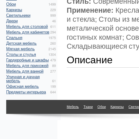
Стиль:
Современный
Обои
1499
Применение:
Кресла
Карнизы
229
Светильники
999
и стекла; Столы из м
Двери
46
металической основе
Мебель для столовой
611
Мебель для кабинетов
294
гостиных комнат; Со
Спальня
1975
Детская мебель
260
Складывающиеся сту
Мягкая мебель
2145
Столы и стулья
1304
Описание
Гардеробные и шкафы
479
Мебель для прихожей
89
Мебель для ванной
277
Уличная и дачная
мебель
61
Офисная мебель
199
Предметы интерьера
644
Мебель
Ткани
Обои
Карнизы
Свети