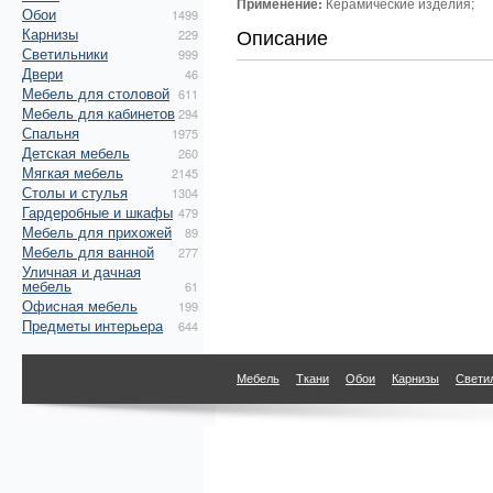
Применение:
Керамические изделия;
Обои
1499
Описание
Карнизы
229
Светильники
999
Двери
46
Мебель для столовой
611
Мебель для кабинетов
294
Спальня
1975
Детская мебель
260
Мягкая мебель
2145
Столы и стулья
1304
Гардеробные и шкафы
479
Мебель для прихожей
89
Мебель для ванной
277
Уличная и дачная
мебель
61
Офисная мебель
199
Предметы интерьера
644
Мебель
Ткани
Обои
Карнизы
Свети