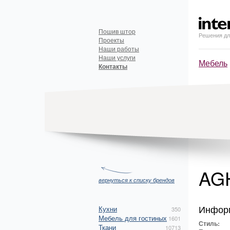
Пошив штор
Решения дл
Проекты
Наши работы
Наши услуги
Мебель
Контакты
AG
вернуться к списку брендов
Инфор
Кухни
350
Мебель для гостиных
1601
Стиль:
Ткани
10713