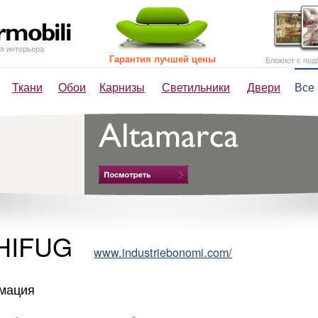
я интерьера
Гарантия лучшей цены
Блокнот с под
Ткани
Обои
Карнизы
Светильники
Двери
Все
HIFUG
www.industriebonomi.com/
мация