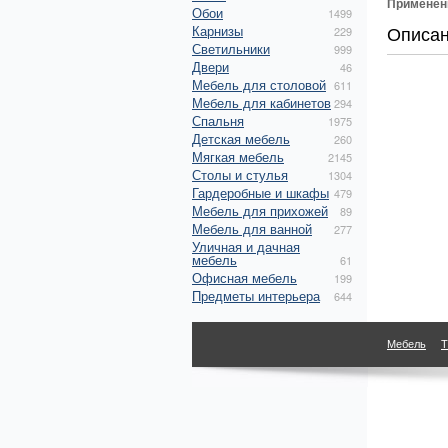
Применен
Обои
1499
Описа
Карнизы
229
Светильники
999
Двери
46
Мебель для столовой
611
Мебель для кабинетов
294
Спальня
1975
Детская мебель
260
Мягкая мебель
2145
Столы и стулья
1304
Гардеробные и шкафы
479
Мебель для прихожей
89
Мебель для ванной
277
Уличная и дачная
мебель
61
Офисная мебель
199
Предметы интерьера
644
Мебель
Т