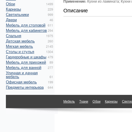
Применение:
Кухни из ламината; Кухни 
Обои
1499
Карнизы
Описание
229
Светильники
999
Двери
46
Мебель для столовой
611
Мебель для кабинетов
294
Спальня
1975
Детская мебель
260
Мягкая мебель
2145
Столы и стулья
1304
Гардеробные и шкафы
479
Мебель для прихожей
89
Мебель для ванной
277
Уличная и дачная
мебель
61
Офисная мебель
199
Предметы интерьера
644
Мебель
Ткани
Обои
Карнизы
Свети