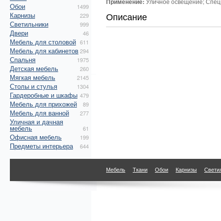
Применение:
Уличное освещение; Спец
Обои
1499
Описание
Карнизы
229
Светильники
999
Двери
46
Мебель для столовой
611
Мебель для кабинетов
294
Спальня
1975
Детская мебель
260
Мягкая мебель
2145
Столы и стулья
1304
Гардеробные и шкафы
479
Мебель для прихожей
89
Мебель для ванной
277
Уличная и дачная
мебель
61
Офисная мебель
199
Предметы интерьера
644
Мебель
Ткани
Обои
Карнизы
Свети