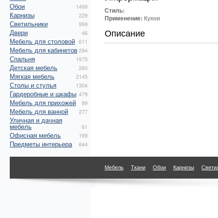
Обои
1499
Стиль:
Карнизы
229
Применение:
Кухни
Светильники
999
Описание
Двери
46
Мебель для столовой
611
Мебель для кабинетов
294
Спальня
1975
Детская мебель
260
Мягкая мебель
2145
Столы и стулья
1304
Гардеробные и шкафы
479
Мебель для прихожей
89
Мебель для ванной
277
Уличная и дачная
мебель
61
Офисная мебель
199
Предметы интерьера
644
Мебель
Ткани
Обои
Карнизы
Свети