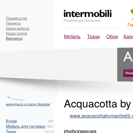
Пошив штор
Решения для интерьера
Проекты
Га
Наши работы
Наши услуги
Мебель
Ткани
Обои
Кар
Контакты
Acquacotta by 
вернуться к списку брендов
www.acquacottabymarchetti.
Кухни
350
Мебель для гостиных
1601
Информация
Ткани
10713