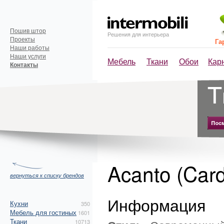
Пошив штор
Решения для интерьера
Проекты
Га
Наши работы
Наши услуги
Мебель
Ткани
Обои
Кар
Контакты
Acanto (Card
вернуться к списку брендов
Информация
Кухни
350
Мебель для гостиных
1601
Ткани
10713