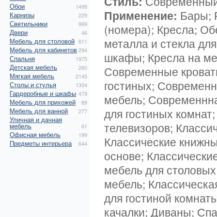
Стиль:
Современный 
Обои
1499
Применение:
Бары; 
Карнизы
229
Светильники
999
(номера); Кресла; Об
Двери
46
металла и стекла дл
Мебель для столовой
611
Мебель для кабинетов
294
шкафы; Кресла на ме
Спальня
1975
Детская мебель
260
Современные кровати
Мягкая мебель
2145
гостиных; Современ
Столы и стулья
1304
Гардеробные и шкафы
479
мебель; Современнна
Мебель для прихожей
89
для гостиных комнат
Мебель для ванной
277
Уличная и дачная
телевизоров; Классич
мебель
61
Офисная мебель
199
Классические книжны
Предметы интерьера
644
основе; Классические
мебель для столовых
мебель; Классическа
для гостиной комнаты
качалки; Диваны; Сп