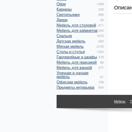
Обои
1499
Описа
Карнизы
229
Светильники
999
Двери
46
Мебель для столовой
611
Мебель для кабинетов
294
Спальня
1975
Детская мебель
260
Мягкая мебель
2145
Столы и стулья
1304
Гардеробные и шкафы
479
Мебель для прихожей
89
Мебель для ванной
277
Уличная и дачная
мебель
61
Офисная мебель
199
Предметы интерьера
644
Мебель
Т