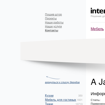
Пошив штор
Решения дл
Проекты
Наши работы
Наши услуги
Мебель
Контакты
A Ja
вернуться к списку брендов
Инфор
Кухни
350
Мебель для гостиных
1601
Стиль:
Ткани
Применен
10713