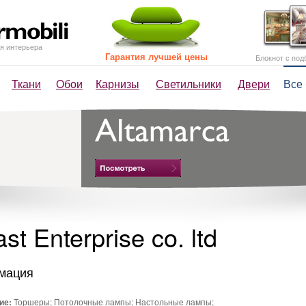
я интерьера
Гарантия лучшей цены
Блокнот с под
Ткани
Обои
Карнизы
Светильники
Двери
Все
st Enterprise co. ltd
мация
ие:
Торшеры; Потолочные лампы; Настольные лампы;