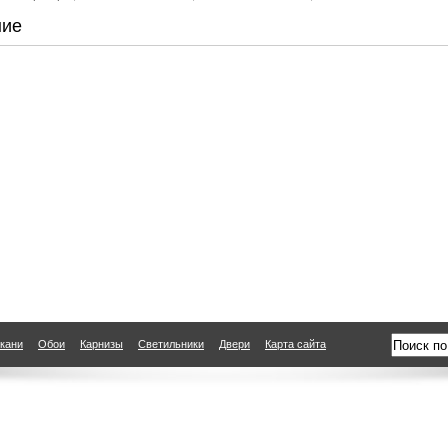
ние
кани
Обои
Карнизы
Светильники
Двери
Карта сайта