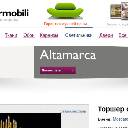
я интерьера
Гарантия лучшей цены
Блокнот с под
Ткани
Обои
Карнизы
Светильники
Двери
Все
Торшер 
следующий товар
Moscatel
Бренд:
Бесподобно роско