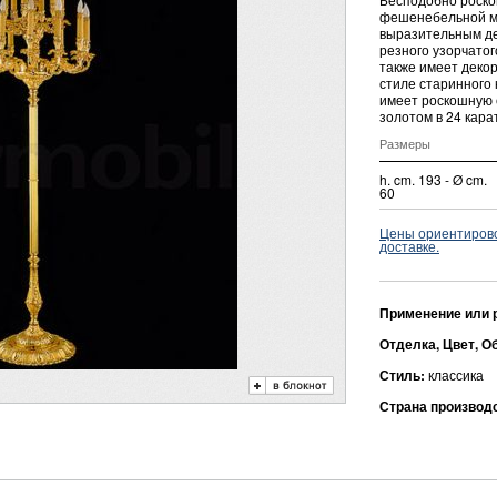
фешенебельной м
выразительным де
резного узорчатог
также имеет декор
стиле старинного
имеет роскошную 
золотом в 24 кара
Размеры
h. cm. 193 - Ø cm.
60
Цены ориентировоч
доставке.
Применение или 
Отделка, Цвет, О
Стиль:
классика
Страна производ