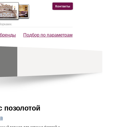
Контакты
борками.
 бренды
Подбор по параметрам
с позолотой
li
шный торшер для истинно богатой и