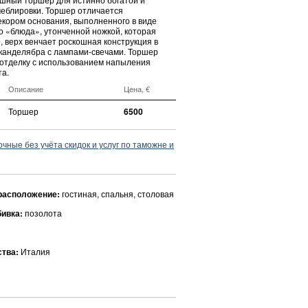
еблировки. Торшер отличается
кором основания, выполненного в виде
о «блюда», утонченной ножкой, которая
, верх венчает роскошная конструкция в
 канделябра с лампами-свечами. Торшер
отделку с использованием напыления
та.
Описание
Цена, €
Торшер
6500
ные без учёта скидок и услуг по таможне и
расположение:
гостиная, спальня, столовая
бивка:
позолота
ства:
Италия