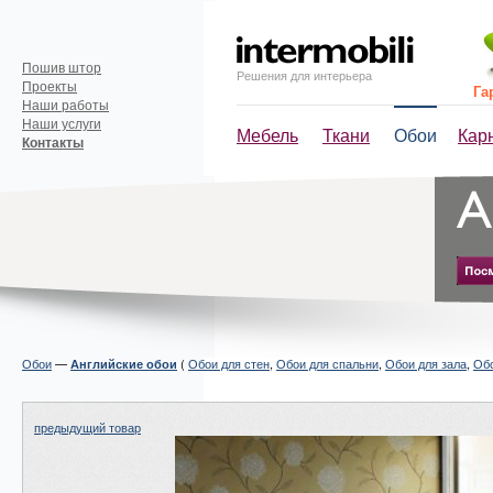
Пошив штор
Решения для интерьера
Проекты
Га
Наши работы
Наши услуги
Мебель
Ткани
Обои
Кар
Контакты
Обои
—
(
Обои для стен
,
Обои для спальни
,
Обои для зала
,
Обо
Английские обои
предыдущий товар