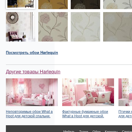
Посмотреть
обои
Harlequin
Другие товары Harlequin
Неповторимые обои What a
Фактурные бумажные обои
Птички 
Hoot для детской спальни.
What a Hoot для детской.
для дет
Мебель
Ткани
Обои
Карнизы
Свети