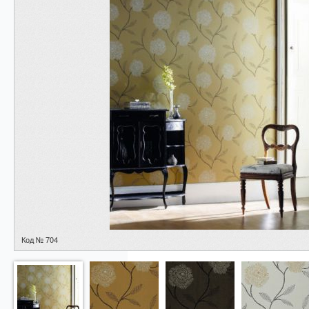
Код № 704