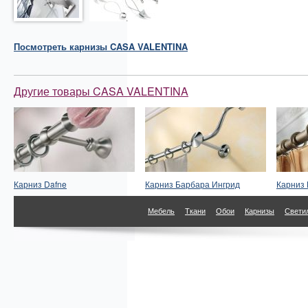
Посмотреть
карнизы
CASA VALENTINA
Другие товары CASA VALENTINA
Карниз Dafne
Карниз Барбара Ингрид
Карниз 
Мебель
Ткани
Обои
Карнизы
Свети