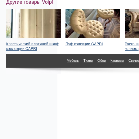
Другие товары Volpi
Классический платяной шкаф
Пуф колекции CAPRI
Роскош
коллекции CAPRI
коллек
Мебель
Ткани
Обои
Карнизы
Свети