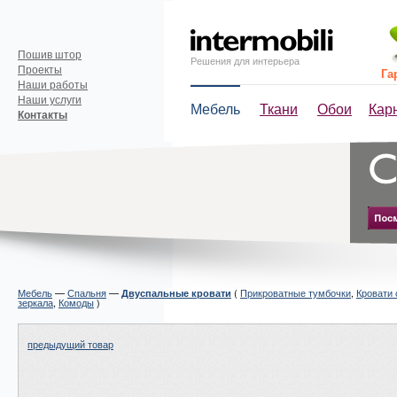
Пошив штор
Решения для интерьера
Проекты
Га
Наши работы
Наши услуги
Мебель
Ткани
Обои
Кар
Контакты
Мебель
—
Спальня
—
(
Прикроватные тумбочки
,
Кровати 
Двуспальные кровати
зеркала
,
Комоды
)
предыдущий товар