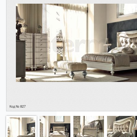
Код № 827