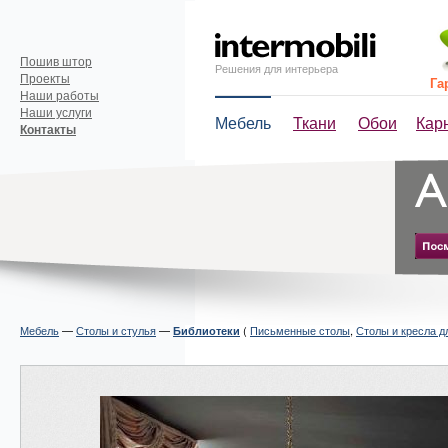
Пошив штор
Решения для интерьера
Проекты
Га
Наши работы
Наши услуги
Мебель
Ткани
Обои
Кар
Контакты
Мебель
—
Столы и стулья
—
(
Письменные столы
,
Столы и кресла д
Библиотеки