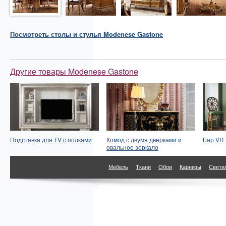
Посмотреть
столы и стулья
Modenese Gastone
Другие товары Modenese Gastone
Подставка для TV с полками
Комод с двумя дверками и
Бар VI
овальное зеркало
Мебель
Ткани
Обои
Карнизы
Свети