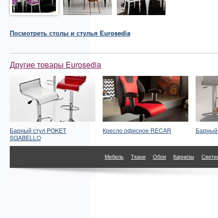
Посмотреть
столы и стулья
Eurosedia
Другие товары Eurosedia
Барный стул POKET
Кресло офисное RECAR
Барный
SGABELLO
Мебель
Ткани
Обои
Карнизы
Свети