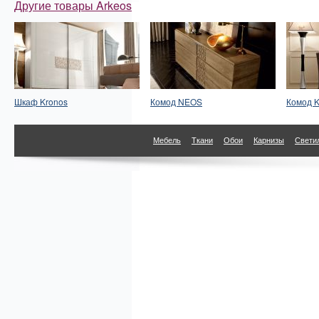
Другие товары Arkeos
Шкаф Kronos
Комод NEOS
Комод K
Мебель
Ткани
Обои
Карнизы
Свети