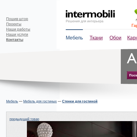
Пошив штор
Решения для интерьера
Проекты
Га
Наши работы
Наши услуги
Мебель
Ткани
Обои
Кар
Контакты
Мебель
—
Мебель для гостиных
—
Стенки для гостиной
предыдущий товар