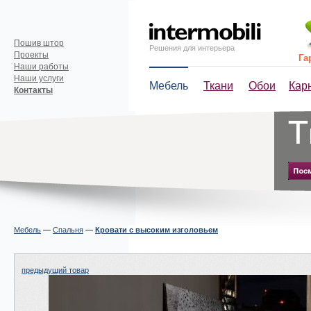
Пошив штор
Решения для интерьера
Проекты
Га
Наши работы
Наши услуги
Мебель
Ткани
Обои
Кар
Контакты
Мебель
—
Спальня
—
Кровати с высоким изголовьем
предыдущий товар