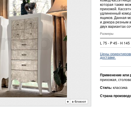
которая также мож
прихожей. Кассет
удлиненный комо
ящиков. Данная м
и декора резным 
двух вариантах со
Размеры
L 75 - P 45 - H 145
Цены ориентировоч
доставке.
Применение или 
прихожая, столов
Стиль:
классика
Страна производ