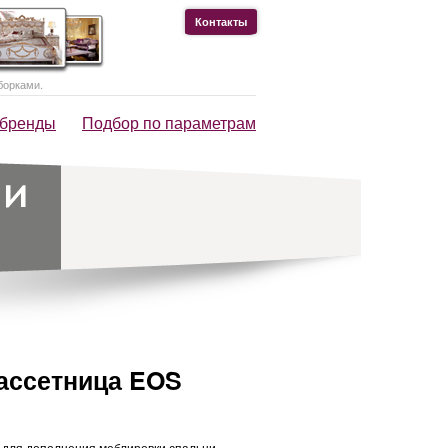
Контакты
борками.
 бренды
Подбор по параметрам
ассетница EOS
 для дополнения меблировки спальни,