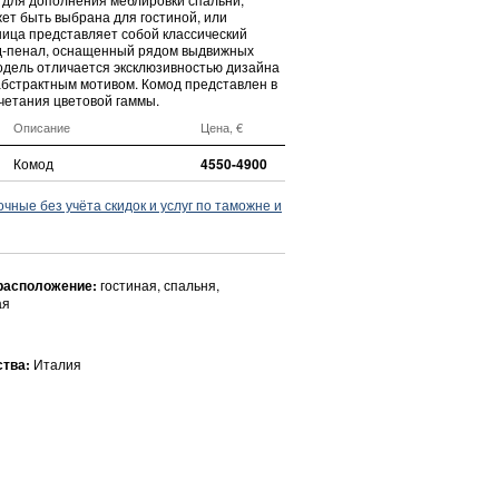
ет быть выбрана для гостиной, или
ница представляет собой классический
д-пенал, оснащенный рядом выдвижных
одель отличается эксклюзивностью дизайна
абстрактным мотивом. Комод представлен в
четания цветовой гаммы.
Описание
Цена, €
Комод
4550-4900
ные без учёта скидок и услуг по таможне и
расположение:
гостиная, спальня,
ая
ства:
Италия