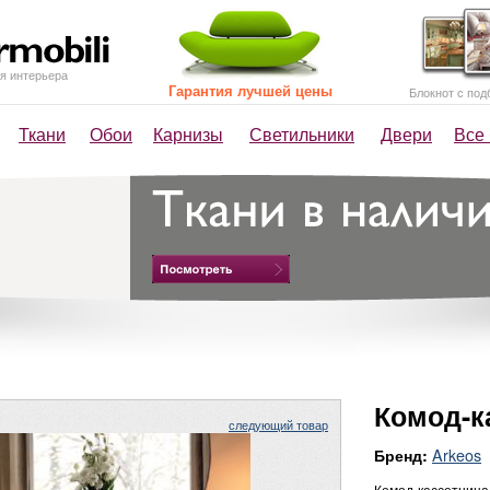
я интерьера
Гарантия лучшей цены
Блокнот с под
Ткани
Обои
Карнизы
Светильники
Двери
Все
Комод-к
следующий товар
Arkeos
Бренд:
Комод-кассетница