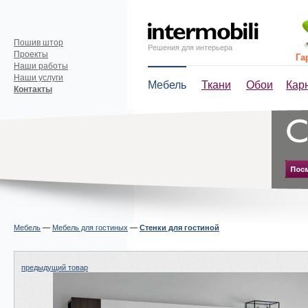
Пошив штор
Решения для интерьера
Проекты
Га
Наши работы
Наши услуги
Мебель
Ткани
Обои
Кар
Контакты
Мебель
—
Мебель для гостиных
—
Стенки для гостиной
предыдущий товар