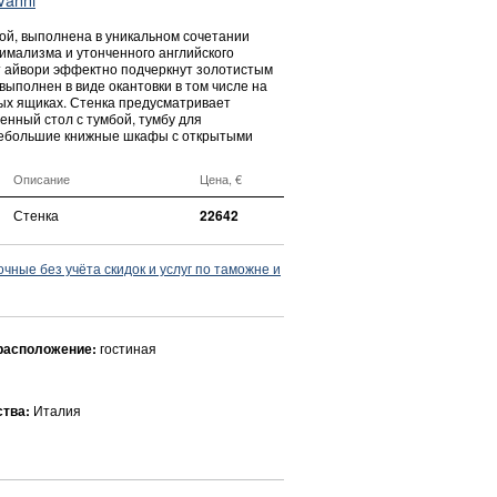
ной, выполнена в уникальном сочетании
имализма и утонченного английского
т айвори эффектно подчеркнут золотистым
выполнен в виде окантовки в том числе на
ых ящиках. Стенка предусматривает
енный стол с тумбой, тумбу для
небольшие книжные шкафы с открытыми
Описание
Цена, €
Стенка
22642
ные без учёта скидок и услуг по таможне и
расположение:
гостиная
ства:
Италия