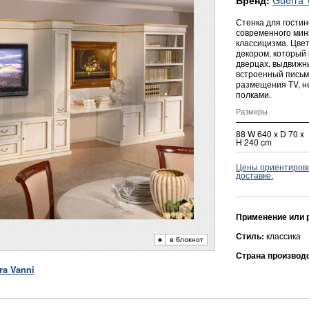
Бренд:
Стенка для гости
современного мин
классицизма. Цве
декором, который 
дверцах, выдвижн
встроенный письм
размещения TV, 
полками.
Размеры
88 W 640 x D 70 x
H 240 cm
Цены ориентировоч
доставке.
Применение или 
Стиль:
классика
Страна производ
ra Vanni