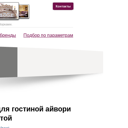
Контакты
борками.
 бренды
Подбор по параметрам
для гостиной айвори
отой
Vanni