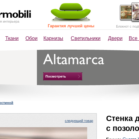
я интерьера
Гарантия лучшей цены
Блокнот с под
Ткани
Обои
Карнизы
Светильники
Двери
Все
гостиной
Стенка 
следующий товар
с позол
Guerra 