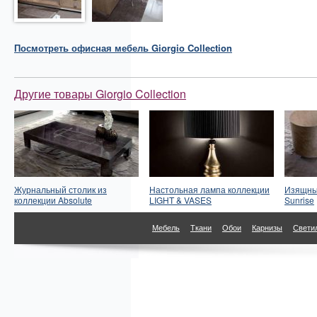
Посмотреть
офисная мебель
Giorgio Collection
Другие товары Giorgio Collection
Журнальный столик из
Настольная лампа коллекции
Изящный
коллекции Absolute
LIGHT & VASES
Sunrise
Мебель
Ткани
Обои
Карнизы
Свети