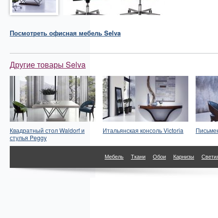
Посмотреть
офисная мебель
Selva
Другие товары Selva
Квадратный стол Waldorf и
Итальянская консоль Victoria
Письмен
стулья Peggy
Мебель
Ткани
Обои
Карнизы
Свети