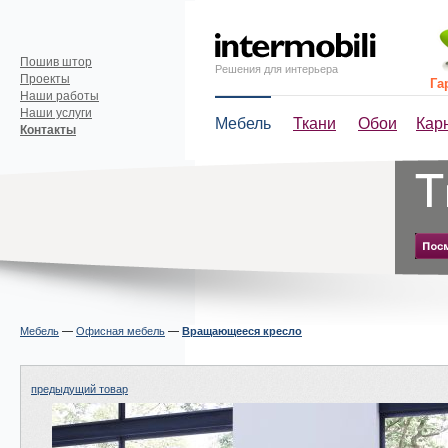
Пошив штор
Решения для интерьера
Проекты
Га
Наши работы
Наши услуги
Мебель
Ткани
Обои
Кар
Контакты
Мебель
—
Офисная мебель
—
Вращающееся кресло
предыдущий товар