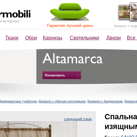
я интерьера
Гарантия лучшей цены
Блокнот с под
Ткани
Обои
Карнизы
Светильники
Двери
Все
Прикроватные тумбочки
,
Кровати с обитым изголовьем
,
Кровати с балдахином
,
Кровати
Спальна
следующий товар
изящны
SAVIO 