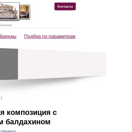
Контакты
борками.
 бренды
Подбор по параметрам
)
я композиция с
м балдахином
FIRMINO