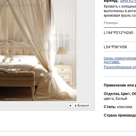
Бренд:
Кровать с изящны
выполнены в анти
кремовая вуаль с
Размеры
L194*P212*H240
L54*P36*H58
Цены ориентировоч
доставке.
Разнообразные о
Применение или 
Отделка, Цвет, О
цвета, Белый
Стиль:
классика
Страна производ