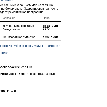
ми резными колоннами для балдахина,
чно-белом цвете. Задрапированная нежно-
оздает романтичное настроение.
Описание
Цена, €
Двуспальная кровать с
от 6510 до
7670
балдахином
Прикроватная тумбочка
1420, 1590
ные без учёта скидок и услуг по таможне и
тделки
расположение:
спальня
бивка:
массив дерева, позолота, Разные
ства:
Италия