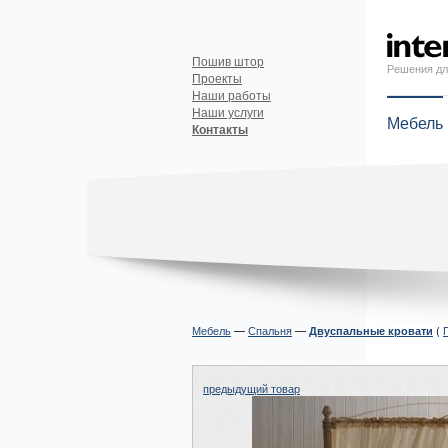
Пошив штор
Решения дл
Проекты
Наши работы
Наши услуги
Мебель
Контакты
Мебель
—
Спальня
—
(
Двуспальные кровати
предыдущий товар