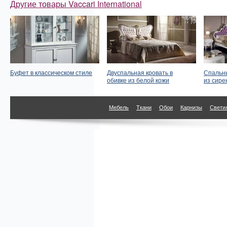
Другие товары Vaccari International
Буфет в классическом стиле
Двуспальная кровать в
Спальны
обивке из белой кожи
из сире
Мебель
Ткани
Обои
Карнизы
Свети