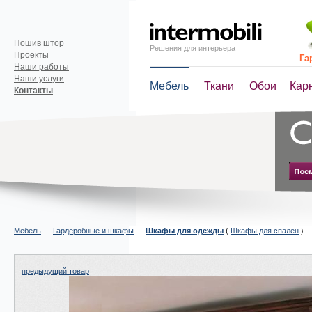
Пошив штор
Решения для интерьера
Проекты
Га
Наши работы
Наши услуги
Мебель
Ткани
Обои
Кар
Контакты
Мебель
—
Гардеробные и шкафы
—
(
Шкафы для спален
)
Шкафы для одежды
предыдущий товар