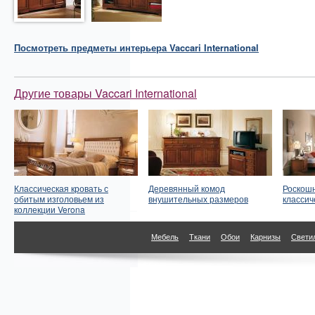
Посмотреть
предметы интерьера
Vaccari International
Другие товары Vaccari International
Классическая кровать с
Деревянный комод
Роскошн
обитым изголовьем из
внушительных размеров
классич
коллекции Verona
Мебель
Ткани
Обои
Карнизы
Свети