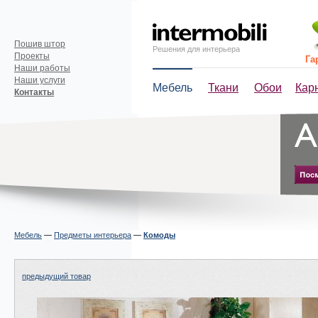
Пошив штор
Решения для интерьера
Проекты
Га
Наши работы
Наши услуги
Мебель
Ткани
Обои
Кар
Контакты
Мебель
—
Предметы интерьера
—
Комоды
предыдущий товар