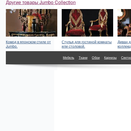
Другие товары Jumbo Collection
Комод в японском стиле от
Стулья для гостиной комнаты
Диван д
Jumbo.
или столовой.
коллекц
Мебель
Ткани
Обои
Карнизы
Свети