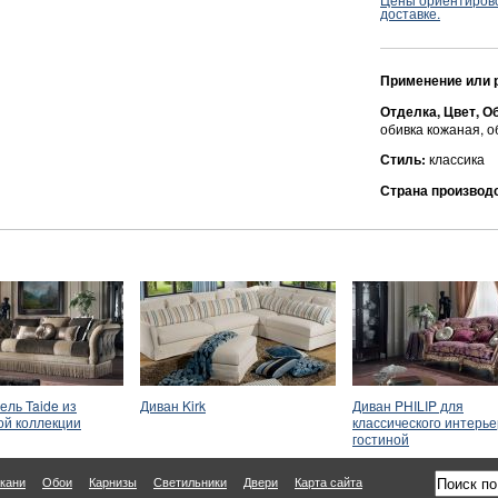
доставке.
Применение или 
Отделка, Цвет, О
обивка кожаная, о
Стиль:
классика
Страна производ
ель Taide из
Диван Kirk
Диван PHILIP для
ой коллекции
классического интерь
гостиной
кани
Обои
Карнизы
Светильники
Двери
Карта сайта