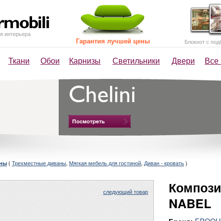
я интерьера
Гарантия лучшей цены
Блокнот с под
Ткани
Обои
Карнизы
Светильники
Двери
Все
(
Трехместные диваны
,
Мягкая мебель для гостиной
,
Диван - кровать
)
аны
Компози
следующий товар
NABEL
EPOQU