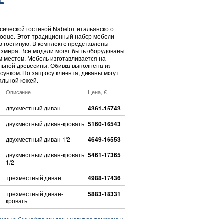
сической гостиной Nabelот итальянского
oque. Этот традиционный набор мебели
ю гостиную. В комплекте представлены
азмера. Все модели могут быть оборудованы
 местом. Мебель изготавливается на
альной древесины. Обивка выполнена из
сунком. По запросу клиента, диваны могут
альной кожей.
Описание
Цена, €
двухместный диван
4361-15743
двухместный диван-кровать
5160-16543
двухместный диван 1/2
4649-16553
двухместный диван-кровать
5461-17365
1/2
трехместный диван
4988-17436
трехместный диван-
5883-18331
кровать
ные без учёта скидок и услуг по таможне и