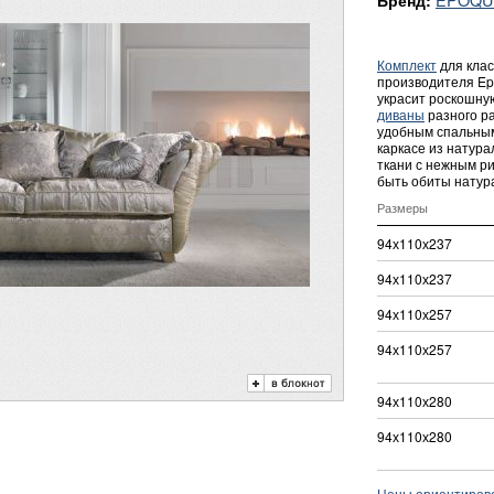
Бренд:
Комплект
для клас
производителя Ep
украсит роскошну
диваны
разного р
удобным спальным
каркасе из натур
ткани с нежным ри
быть обиты натур
Размеры
94х110х237
94х110х237
94х110х257
94х110х257
94х110х280
94х110х280
Цены ориентировоч