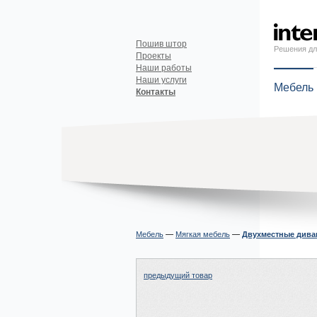
Пошив штор
Решения дл
Проекты
Наши работы
Наши услуги
Мебель
Контакты
Мебель
—
Мягкая мебель
—
Двухместные див
предыдущий товар