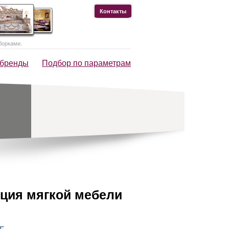
Контакты
борками.
 бренды
Подбор по параметрам
ция мягкой мебели
E