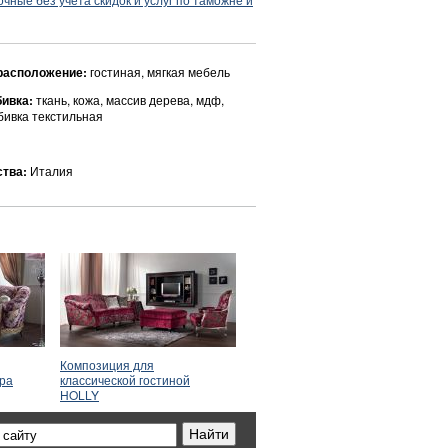
расположение:
гостиная, мягкая мебель
бивка:
ткань, кожа, массив дерева, мдф,
бивка текстильная
ства:
Италия
Композиция для
ера
классической гостиной
HOLLY