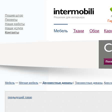
Пошив штор
Решения для интерьера
Проекты
Га
Наши работы
Наши услуги
Мебель
Ткани
Обои
Кар
Контакты
Мебель
—
Мягкая мебель
—
(
Трехместные диваны
,
Кресл
Двухместные диваны
предыдущий товар