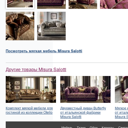
Посмотреть
мягкая мебель
Misura Salotti
Другие товары Misura Salotti
Комплект мягкой мебели для
Двухместный диван Butterfly
Мягкое 
гостиной из коллекции Otello
от итальянской фабрики
от итал
Misura Salotti
Misura S
Мебель
Ткани
Обои
Карнизы
Свети